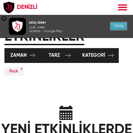
DENİZLİ
×
Jolly Joker
Yükle
Jolly Joker
ETKİNLİKLER
Ücretsiz - Google Play
ZAMAN
TARZ
KATEGORI
x
Rock
YENİ ETKİNLİKLERDE