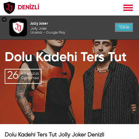
DENİZLİ
×
Jolly Joker
GEÇMİŞ ETKİNLİK
Yükle
Jolly Joker
Ücretsiz - Google Play
Dolu Kadehi Ters Tut
26
NISAN 2025
Cumartesi
Dolu Kadehi Ters Tut Jolly Joker Denizli